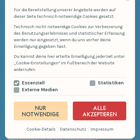
Für die Bereitstellung unserer Angebote werden auf
dieser Seite technisch notwendige Cookies gesetzt.
Der erfolgreiche Kindermusiksampler „Unter
Technisch nicht notwendige Cookies zur Verbesserung
meinem Bett“ aus dem Hause Oetinger Media ist
des Benutzungserlebnisses und statistischer Erfassung
mittlerweile aus keinem Kinderzimmer mehr
werden nur eingesetzt, wenn du uns vorher deine
wegzudenken. Die Compilations vom Who-is-who
Einwilligung gegeben hast.
der deutschen Singer-Songwriter-Szene begeistern
Du kannst deine hier erteilte Einwilligung jederzeit unter
„Cookie-Einstellungen“ im Fußbereich der Website
nicht nur Kinder, sondern auch Erwachsene. Bei
widerrufen.
„Unter meinem Bett“ steuert jede(r) der
Musiker*innen einen Song im ganz eigenen Stil
Essenziell
Statistiken
Externe Medien
bei. Mit mal witzigen, mal nachdenklichen und
dabei immer klugen Texten erzählen sie mitten
NUR
ALLE
aus dem Alltag moderner Familien.
NOTWENDIGE
AKZEPTIEREN
Die großartige UMB-Band und viele tolle
Gastsänger präsentieren ihre Songs live. Ein
Cookie-Details
Datenschutz
Impressum
Konzerterlebnis für alle Altersklassen!