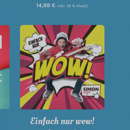
14,99
€
inkl. 19 % MwSt.
Einfach nur wow!