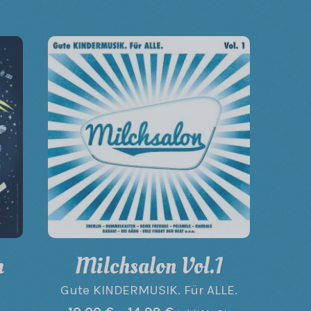
m
Milchsalon Vol.1
Gute KINDERMUSIK. Für ALLE.