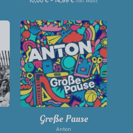
10,00
€
–
14,99
€
inkl. MwSt.
Große Pause
Anton