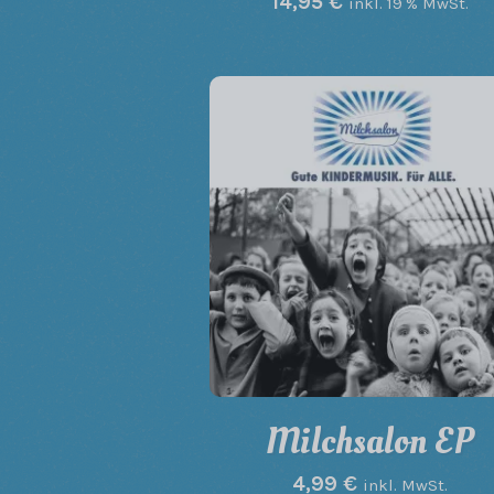
14,95
€
inkl. 19 % MwSt.
Milchsalon EP
4,99
€
inkl. MwSt.