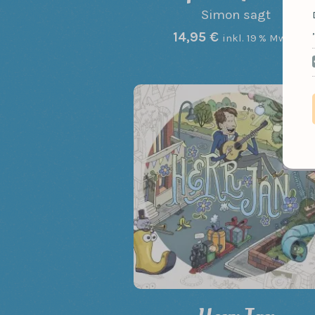
Simon sagt
14,95
€
inkl. 19 % MwSt.