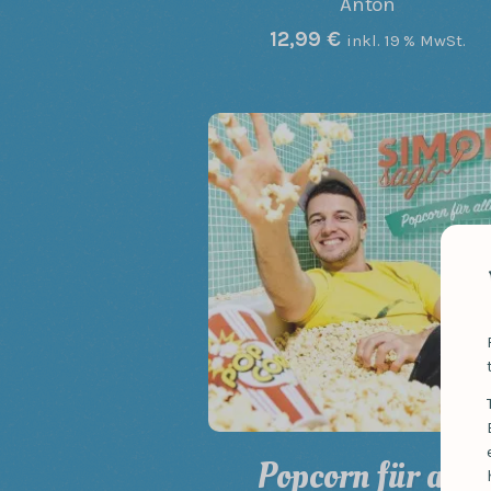
Anton
12,99
€
inkl. 19 % MwSt.
Popcorn für alle