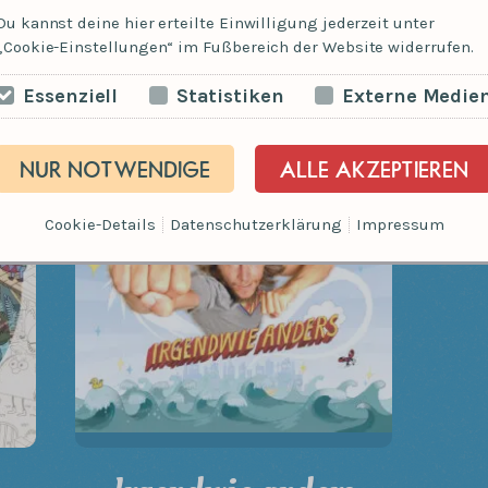
Pauken und Planeten
Du kannst deine hier erteilte Einwilligung jederzeit unter
„Cookie-Einstellungen“ im Fußbereich der Website widerrufen.
15,00
€
inkl. 19 % MwSt.
Essenziell
Statistiken
Externe Medie
NUR NOTWENDIGE
ALLE AKZEPTIEREN
Cookie-Details
Datenschutz
Impressum