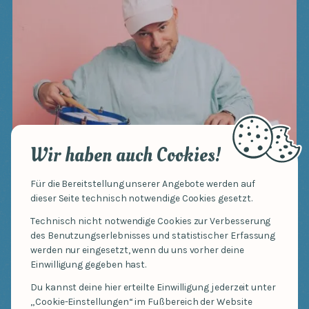
Wir haben auch Cookies!
Für die Bereitstellung unserer Angebote werden auf
dieser Seite technisch notwendige Cookies gesetzt.
Technisch nicht notwendige Cookies zur Verbesserung
2019 beginnt er wieder Musik zu schreiben und
des Benutzungserlebnisses und statistischer Erfassung
startet als Tobi Polar noch mal durch. Er möchte
werden nur eingesetzt, wenn du uns vorher deine
seine zwei Steckenpferde, die Arbeit mit Kindern
Einwilligung gegeben hast.
und die Musik, zu coolem Familienrap
Du kannst deine hier erteilte Einwilligung jederzeit unter
„Cookie-Einstellungen“ im Fußbereich der Website
verbinden. 2020 ist es dann nach zwei Jahren