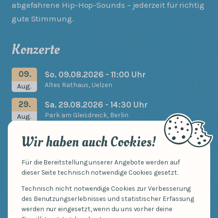
abgefahrene Hip-Hop-Sounds – jederzeit für richtig
gute Stimmung.
Konzerte
09.
So. 09.08.2026 - 11:00 Uhr
Altes Rathaus
, Uelzen
Aug.
29.
Sa. 29.08.2026 - 14:30 Uhr
Park am Gleisdreick
, Berlin
Aug.
Wir haben auch Cookies!
Hörprobe
Für die Bereitstellung unserer Angebote werden auf
dieser Seite technisch notwendige Cookies gesetzt.
Seek
Current
0:00
time
Play
Technisch nicht notwendige Cookies zur Verbesserung
des Benutzungserlebnisses und statistischer Erfassung
1:00
Keine Kinderlieder
werden nur eingesetzt, wenn du uns vorher deine