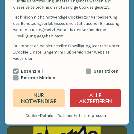
Für die Bereitstellung unserer Angebote werden auf
Live ist er da und alle können ihn spüren: Der lila
dieser Seite technisch notwendige Cookies gesetzt.
Hund ist das warme Gefühl in deinem Bauch, wenn
Technisch nicht notwendige Cookies zur Verbesserung
Du mit allen deinen Freunden zusammen Spaß
des Benutzungserlebnisses und statistischer Erfassung
hast! Und damit das möglichst viele Menschen
werden nur eingesetzt, wenn du uns vorher deine
Einwilligung gegeben hast.
erleben, fliegt “Eichhorn & lila Hund” mit der
pfeilschnellen Weltraumrakete “Poffpoff” einmal
Du kannst deine hier erteilte Einwilligung jederzeit unter
„Cookie-Einstellungen“ im Fußbereich der Website
um die Welt und landet – “Bumbackedibau!” –
widerrufen.
direkt im Kinderkopf. Das Quartett aus München ist
Essenziell
Statistiken
in einer Mission unterwegs: Kinder stärken und
Externe Medien
Einzigartigkeit wecken. Kurzum: richtig gute Musik
für Kinder! Und ihre schmunzelnden Eltern. Oder
NUR
ALLE
einfach für alle Menschen, große und kleine.
NOTWENDIGE
AKZEPTIEREN
Hörprobe
Cookie-Details
Datenschutz
Impressum