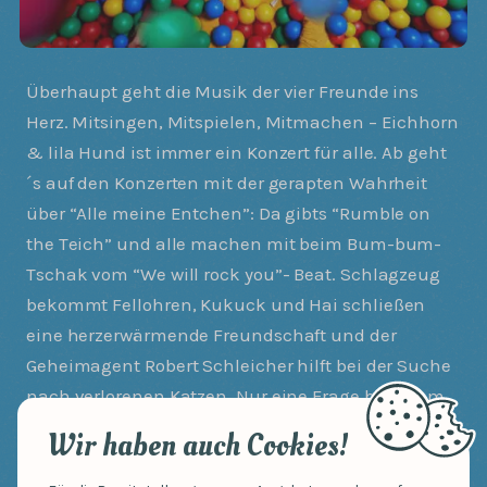
Überhaupt geht die Musik der vier Freunde ins
Herz. Mitsingen, Mitspielen, Mitmachen – Eichhorn
& lila Hund ist immer ein Konzert für alle. Ab geht
´s auf den Konzerten mit der gerapten Wahrheit
über “Alle meine Entchen”: Da gibts “Rumble on
the Teich” und alle machen mit beim Bum-bum-
Tschak vom “We will rock you”- Beat. Schlagzeug
bekommt Fellohren, Kukuck und Hai schließen
eine herzerwärmende Freundschaft und der
Geheimagent Robert Schleicher hilft bei der Suche
nach verlorenen Katzen. Nur eine Frage bleibt am
Ende: Wer ist eigentlich dieser lila Hund, von dem
Wir haben auch Cookies!
immer alle sprechen?